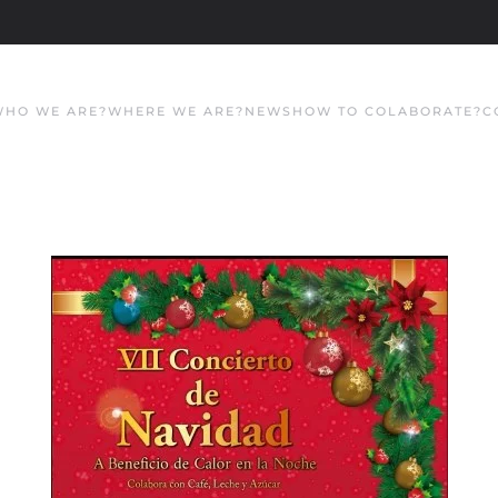
WHO WE ARE?
WHERE WE ARE?
NEWS
HOW TO COLABORATE?
C